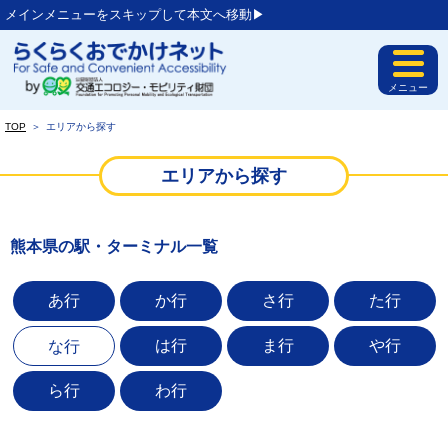
メインメニューをスキップして本文へ移動▶︎
メニュー
TOP
＞
エリアから探す
エリアから探す
熊本県の駅・ターミナル一覧
あ行
か行
さ行
た行
は行
ま行
や行
な行
ら行
わ行