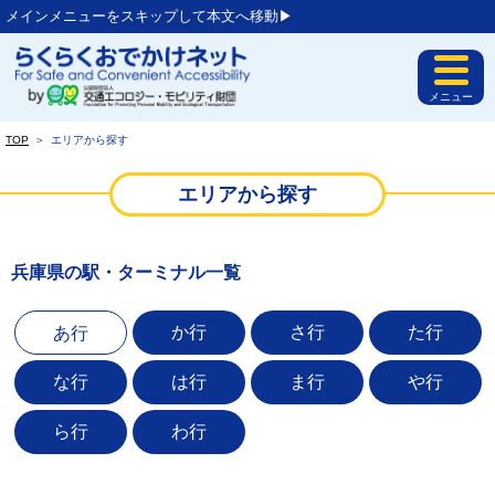
メインメニューをスキップして本文へ移動▶︎
メニュー
TOP
＞
エリアから探す
エリアから探す
兵庫県の駅・ターミナル一覧
か行
さ行
た行
あ行
な行
は行
ま行
や行
ら行
わ行