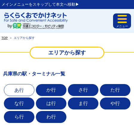
メインメニューをスキップして本文へ移動▶︎
メニュー
TOP
＞
エリアから探す
エリアから探す
兵庫県の駅・ターミナル一覧
か行
さ行
た行
あ行
な行
は行
ま行
や行
ら行
わ行