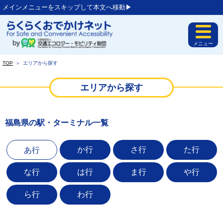
メインメニューをスキップして本文へ移動▶︎
メニュー
TOP
＞
エリアから探す
エリアから探す
福島県の駅・ターミナル一覧
か行
さ行
た行
あ行
な行
は行
ま行
や行
ら行
わ行