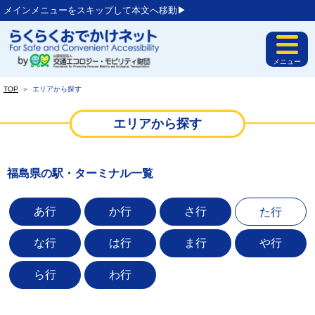
メインメニューをスキップして本文へ移動▶︎
メニュー
TOP
＞
エリアから探す
エリアから探す
福島県の駅・ターミナル一覧
あ行
か行
さ行
た行
な行
は行
ま行
や行
ら行
わ行