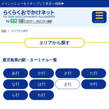
メインメニューをスキップして本文へ移動▶︎
メニュー
TOP
＞
エリアから探す
エリアから探す
鹿児島県の駅・ターミナル一覧
あ行
か行
さ行
た行
な行
は行
や行
ま行
ら行
わ行