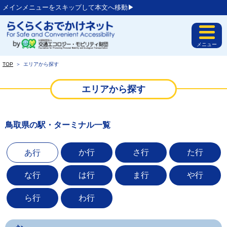
メインメニューをスキップして本文へ移動▶︎
メニュー
TOP
＞
エリアから探す
エリアから探す
鳥取県の駅・ターミナル一覧
か行
さ行
た行
あ行
な行
は行
ま行
や行
ら行
わ行