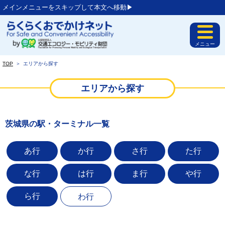
メインメニューをスキップして本文へ移動▶︎
メニュー
TOP
＞
エリアから探す
エリアから探す
茨城県の駅・ターミナル一覧
あ行
か行
さ行
た行
な行
は行
ま行
や行
ら行
わ行