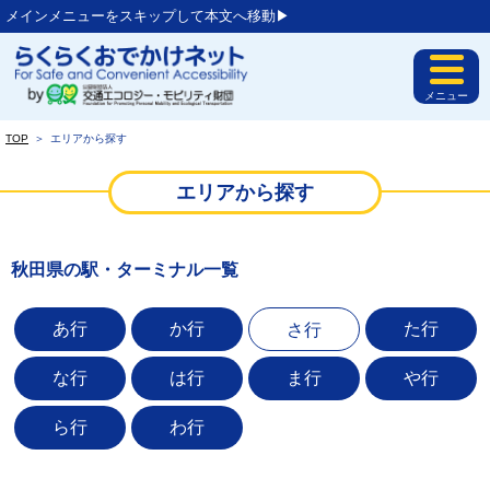
メインメニューをスキップして本文へ移動▶︎
メニュー
TOP
＞
エリアから探す
エリアから探す
秋田県の駅・ターミナル一覧
あ行
か行
た行
さ行
な行
は行
ま行
や行
ら行
わ行