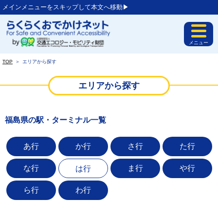
メインメニューをスキップして本文へ移動▶︎
メニュー
TOP
＞
エリアから探す
エリアから探す
福島県の駅・ターミナル一覧
あ行
か行
さ行
た行
な行
ま行
や行
は行
ら行
わ行