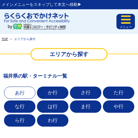
メインメニューをスキップして本文へ移動▶︎
メニュー
TOP
＞
エリアから探す
エリアから探す
福井県の駅・ターミナル一覧
か行
さ行
た行
あ行
な行
は行
ま行
や行
ら行
わ行