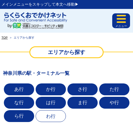
メインメニューをスキップして本文へ移動▶︎
メニュー
TOP
＞
エリアから探す
エリアから探す
神奈川県の駅・ターミナル一覧
あ行
か行
さ行
た行
な行
は行
ま行
や行
ら行
わ行