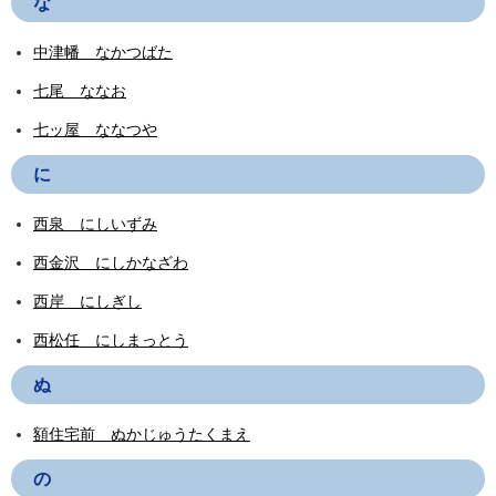
な
中津幡 なかつばた
七尾 ななお
七ッ屋 ななつや
に
西泉 にしいずみ
西金沢 にしかなざわ
西岸 にしぎし
西松任 にしまっとう
ぬ
額住宅前 ぬかじゅうたくまえ
の