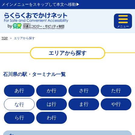
メインメニューをスキップして本文へ移動▶︎
メニュー
TOP
＞
エリアから探す
エリアから探す
石川県の駅・ターミナル一覧
あ行
か行
さ行
た行
は行
ま行
や行
な行
ら行
わ行