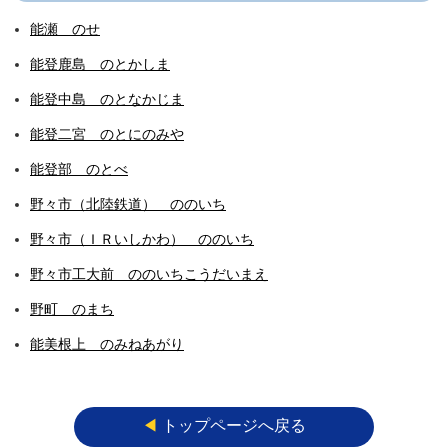
能瀬 のせ
能登鹿島 のとかしま
能登中島 のとなかじま
能登二宮 のとにのみや
能登部 のとべ
野々市（北陸鉄道） ののいち
野々市（ＩＲいしかわ） ののいち
野々市工大前 ののいちこうだいまえ
野町 のまち
能美根上 のみねあがり
◀︎
トップページへ戻る