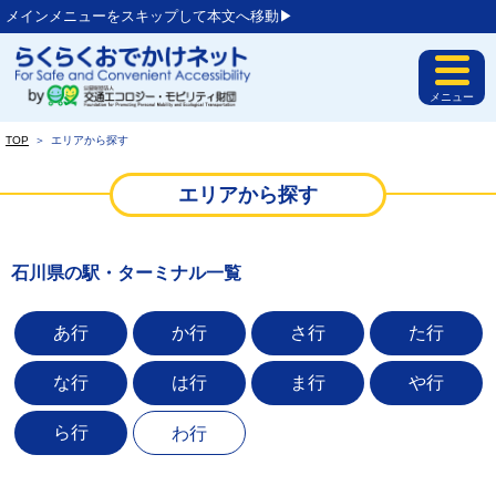
メインメニューをスキップして本文へ移動▶︎
メニュー
TOP
＞
エリアから探す
エリアから探す
石川県の駅・ターミナル一覧
あ行
か行
さ行
た行
な行
は行
ま行
や行
ら行
わ行