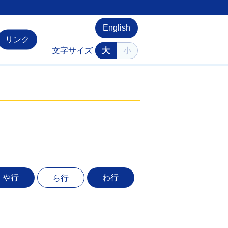
English
リンク
文字サイズ
大
小
や行
わ行
ら行