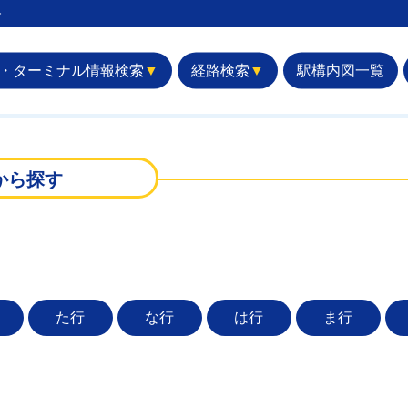
︎
・ターミナル情報検索
▼
経路検索
▼
駅構内図一覧
から探す
た行
な行
は行
ま行