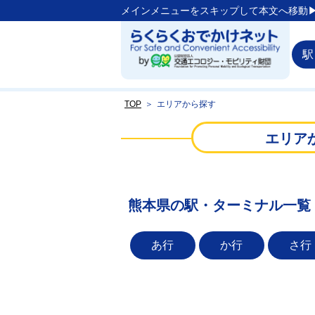
メインメニューをスキップして本文へ移動▶
駅
TOP
＞
エリアから探す
エリア
熊本県の駅・ターミナル一覧
あ行
か行
さ行