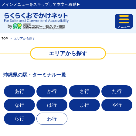
メインメニューをスキップして本文へ移動▶︎
メニュー
TOP
＞
エリアから探す
エリアから探す
沖縄県の駅・ターミナル一覧
あ行
か行
さ行
た行
な行
は行
ま行
や行
ら行
わ行