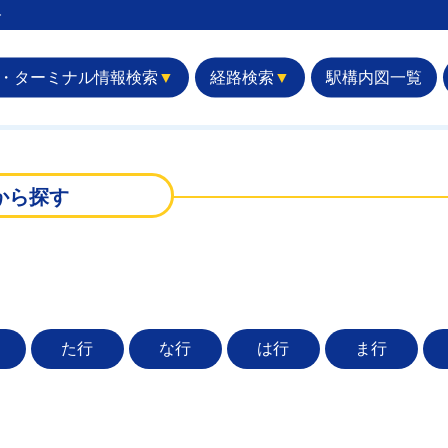
︎
・ターミナル情報検索
▼
経路検索
▼
駅構内図一覧
から探す
た行
な行
は行
ま行