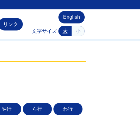
English
リンク
文字サイズ
大
小
や行
ら行
わ行