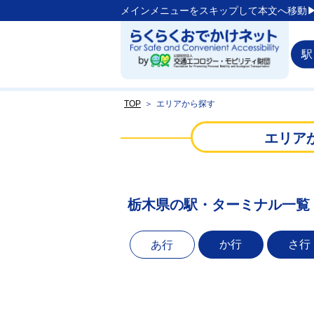
メインメニューをスキップして本文へ移動▶
駅
TOP
＞
エリアから探す
エリア
栃木県の駅・ターミナル一覧
か行
さ行
あ行