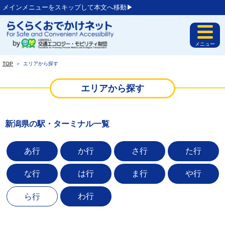
メインメニューをスキップして本文へ移動▶︎
メニュー
TOP
＞
エリアから探す
エリアから探す
新潟県の駅・ターミナル一覧
あ行
か行
さ行
た行
な行
は行
ま行
や行
わ行
ら行