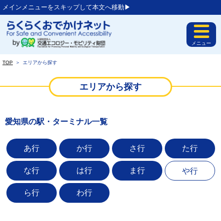
メインメニューをスキップして本文へ移動▶︎
メニュー
TOP
＞
エリアから探す
エリアから探す
愛知県の駅・ターミナル一覧
あ行
か行
さ行
た行
な行
は行
ま行
や行
ら行
わ行