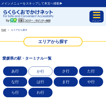
メインメニューをスキップして本文へ移動▶︎
メニュー
TOP
＞
エリアから探す
エリアから探す
愛媛県の駅・ターミナル一覧
あ行
さ行
た行
か行
な行
は行
ま行
や行
ら行
わ行