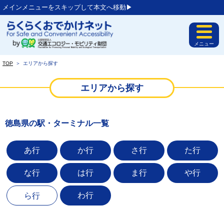
メインメニューをスキップして本文へ移動▶︎
メニュー
TOP
＞
エリアから探す
エリアから探す
徳島県の駅・ターミナル一覧
あ行
か行
さ行
た行
な行
は行
ま行
や行
わ行
ら行