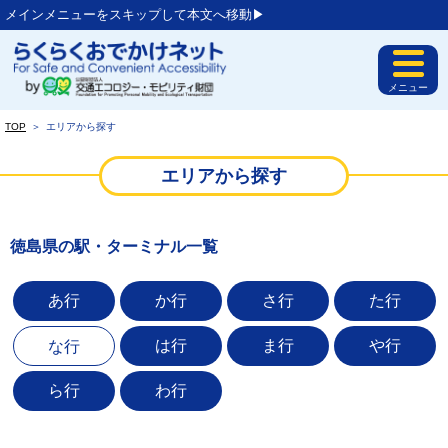
メインメニューをスキップして本文へ移動▶︎
メニュー
TOP
＞
エリアから探す
エリアから探す
徳島県の駅・ターミナル一覧
あ行
か行
さ行
た行
は行
ま行
や行
な行
ら行
わ行