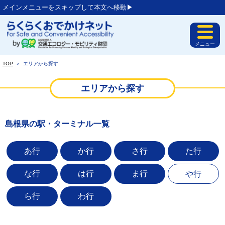
メインメニューをスキップして本文へ移動▶︎
メニュー
TOP
＞
エリアから探す
エリアから探す
島根県の駅・ターミナル一覧
あ行
か行
さ行
た行
な行
は行
ま行
や行
ら行
わ行