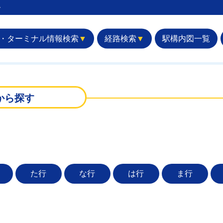
︎
・ターミナル情報検索
▼
経路検索
▼
駅構内図一覧
から探す
た行
な行
は行
ま行