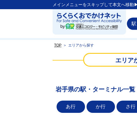
メインメニューをスキップして本文へ移動▶
駅
TOP
＞
エリアから探す
エリア
岩手県の駅・ターミナル一覧
あ行
か行
さ行