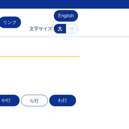
English
リンク
文字サイズ
大
小
や行
わ行
ら行