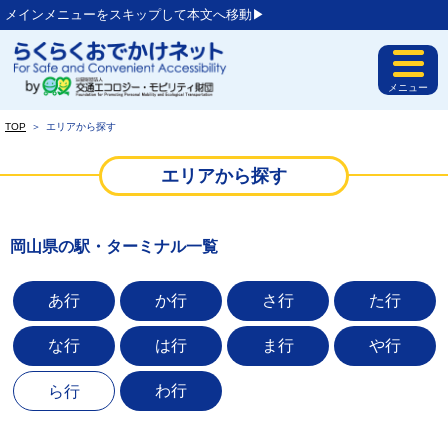
メインメニューをスキップして本文へ移動▶︎
メニュー
TOP
＞
エリアから探す
エリアから探す
岡山県の駅・ターミナル一覧
あ行
か行
さ行
た行
な行
は行
ま行
や行
わ行
ら行