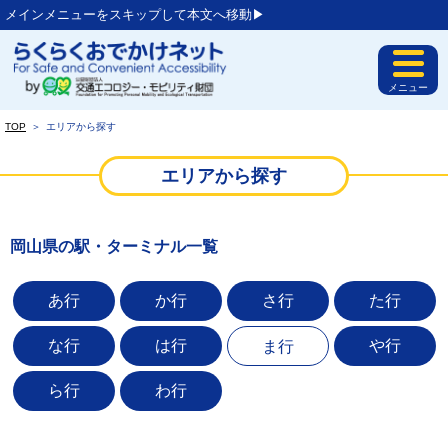
メインメニューをスキップして本文へ移動▶︎
メニュー
TOP
＞
エリアから探す
エリアから探す
岡山県の駅・ターミナル一覧
あ行
か行
さ行
た行
な行
は行
や行
ま行
ら行
わ行