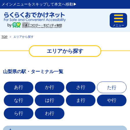
メインメニューをスキップして本文へ移動▶︎
メニュー
TOP
＞
エリアから探す
エリアから探す
山梨県の駅・ターミナル一覧
あ行
か行
さ行
た行
な行
は行
ま行
や行
ら行
わ行