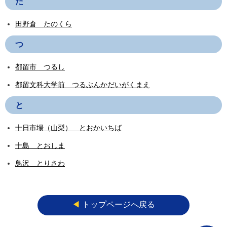
た
田野倉 たのくら
つ
都留市 つるし
都留文科大学前 つるぶんかだいがくまえ
と
十日市場（山梨） とおかいちば
十島 とおしま
鳥沢 とりさわ
◀︎
トップページへ戻る