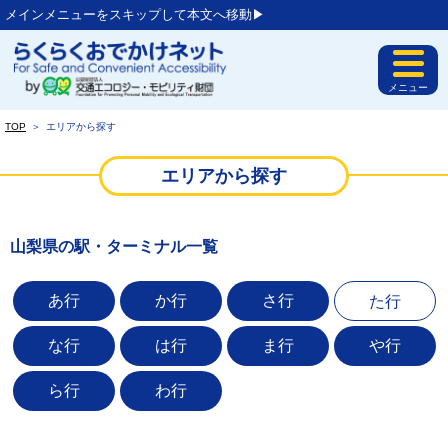
メインメニューをスキップして本文へ移動▶︎
メニュー
TOP
＞
エリアから探す
エリアから探す
山梨県の駅・ターミナル一覧
あ行
か行
さ行
た行
な行
は行
ま行
や行
ら行
わ行