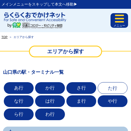
メインメニューをスキップして本文へ移動▶︎
メニュー
TOP
＞
エリアから探す
エリアから探す
山口県の駅・ターミナル一覧
あ行
か行
さ行
た行
な行
は行
ま行
や行
ら行
わ行