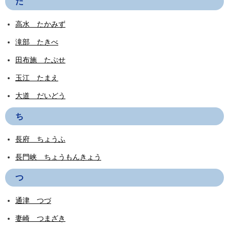
た
高水 たかみず
滝部 たきべ
田布施 たぶせ
玉江 たまえ
大道 だいどう
ち
長府 ちょうふ
長門峡 ちょうもんきょう
つ
通津 つづ
妻崎 つまざき