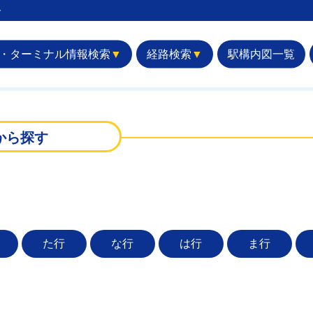
︎
・ターミナル情報検索
▼
経路検索
▼
駅構内図一覧
から探す
た行
な行
は行
ま行