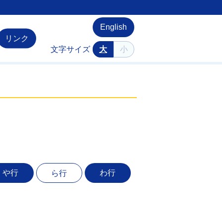
English
リンク
文字サイズ
大
小
や行
わ行
ら行