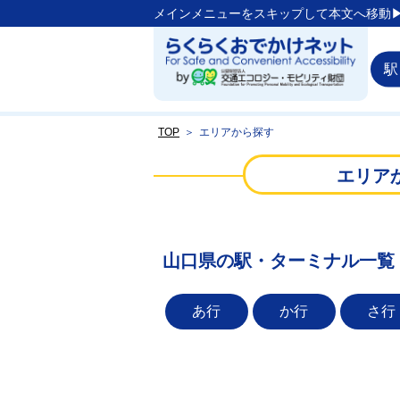
メインメニューをスキップして本文へ移動▶
駅
TOP
＞
エリアから探す
エリア
山口県の駅・ターミナル一覧
あ行
か行
さ行