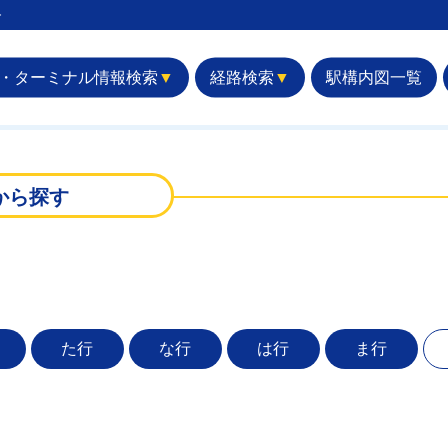
︎
・ターミナル情報検索
▼
経路検索
▼
駅構内図一覧
から探す
た行
な行
は行
ま行