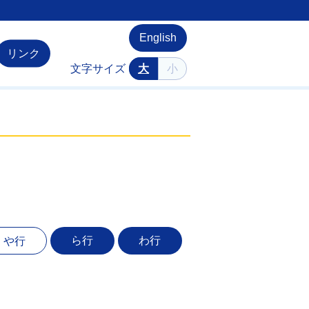
English
リンク
文字サイズ
大
小
ら行
わ行
や行