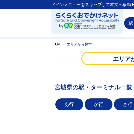
メインメニューをスキップして本文へ移動▶
駅
TOP
＞
エリアから探す
エリア
宮城県の駅・ターミナル一覧
あ行
か行
さ行