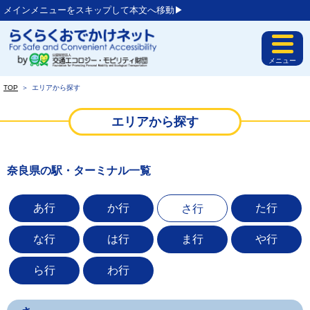
メインメニューをスキップして本文へ移動▶︎
メニュー
TOP
＞
エリアから探す
エリアから探す
奈良県の駅・ターミナル一覧
あ行
か行
た行
さ行
な行
は行
ま行
や行
ら行
わ行