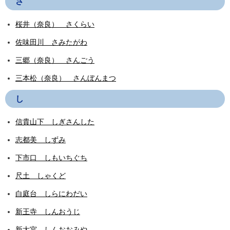
さ
桜井（奈良） さくらい
佐味田川 さみたがわ
三郷（奈良） さんごう
三本松（奈良） さんぼんまつ
し
信貴山下 しぎさんした
志都美 しずみ
下市口 しもいちぐち
尺土 しゃくど
白庭台 しらにわだい
新王寺 しんおうじ
新大宮 しんおおみや