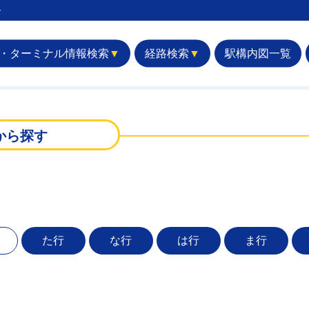
︎
・ターミナル情報検索
▼
経路検索
▼
駅構内図一覧
から探す
た行
な行
は行
ま行