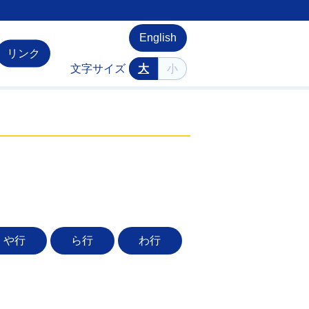
English
リンク
文字サイズ
大
小
や行
ら行
わ行