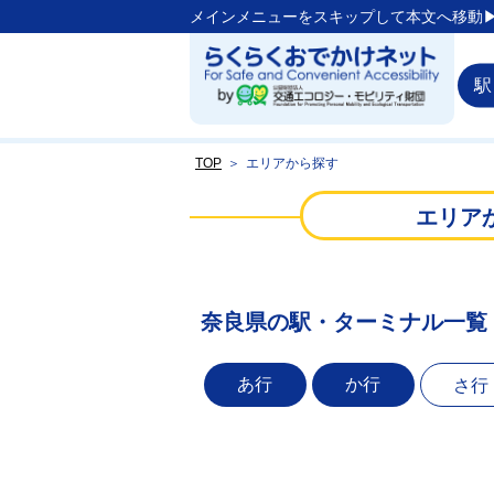
メインメニューをスキップして本文へ移動▶
駅
TOP
＞
エリアから探す
エリア
奈良県の駅・ターミナル一覧
あ行
か行
さ行