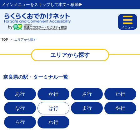
メインメニューをスキップして本文へ移動▶︎
メニュー
TOP
＞
エリアから探す
エリアから探す
奈良県の駅・ターミナル一覧
あ行
か行
さ行
た行
な行
ま行
や行
は行
ら行
わ行