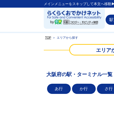
メインメニューをスキップして本文へ移動▶
駅
TOP
＞
エリアから探す
エリア
大阪府の駅・ターミナル一覧
あ行
か行
さ行