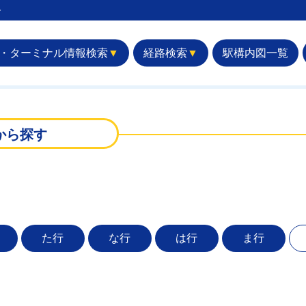
︎
・ターミナル情報検索
▼
経路検索
▼
駅構内図一覧
から探す
た行
な行
は行
ま行