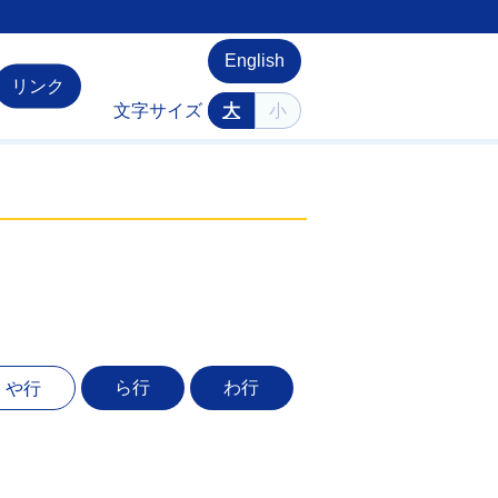
English
リンク
文字サイズ
大
小
ら行
わ行
や行