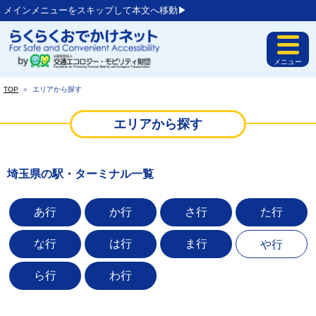
メインメニューをスキップして本文へ移動▶︎
メニュー
TOP
＞
エリアから探す
エリアから探す
埼玉県の駅・ターミナル一覧
あ行
か行
さ行
た行
な行
は行
ま行
や行
ら行
わ行