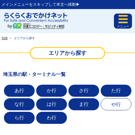
メインメニューをスキップして本文へ移動▶︎
メニュー
TOP
＞
エリアから探す
エリアから探す
埼玉県の駅・ターミナル一覧
あ行
か行
さ行
た行
な行
は行
ま行
や行
ら行
わ行