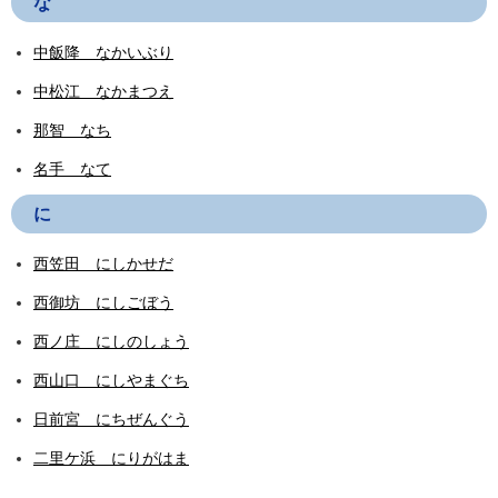
な
中飯降 なかいぶり
中松江 なかまつえ
那智 なち
名手 なて
に
西笠田 にしかせだ
西御坊 にしごぼう
西ノ庄 にしのしょう
西山口 にしやまぐち
日前宮 にちぜんぐう
二里ケ浜 にりがはま