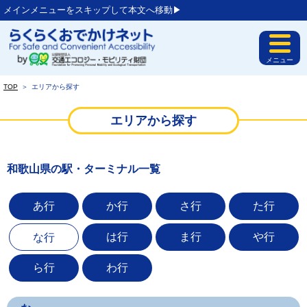
メインメニューをスキップして本文へ移動▶︎
メニュー
TOP
＞
エリアから探す
エリアから探す
和歌山県の駅・ターミナル一覧
あ行
か行
さ行
た行
は行
ま行
や行
な行
ら行
わ行