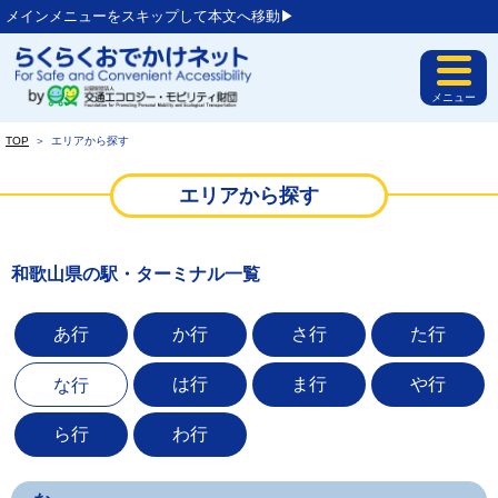
メインメニューをスキップして本文へ移動▶︎
メニュー
TOP
＞
エリアから探す
エリアから探す
和歌山県の駅・ターミナル一覧
あ行
か行
さ行
た行
は行
ま行
や行
な行
ら行
わ行