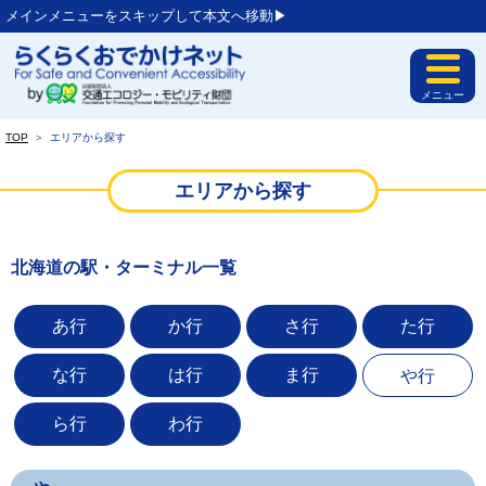
メインメニューをスキップして本文へ移動▶︎
メニュー
TOP
＞
エリアから探す
エリアから探す
北海道の駅・ターミナル一覧
あ行
か行
さ行
た行
な行
は行
ま行
や行
ら行
わ行