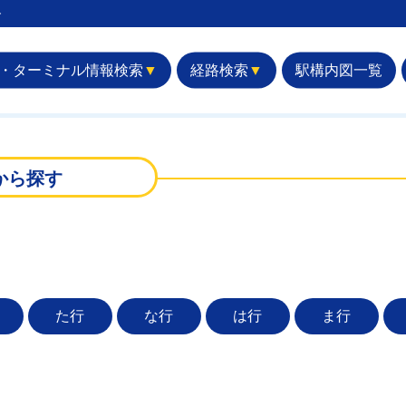
︎
・ターミナル情報検索
▼
経路検索
▼
駅構内図一覧
から探す
た行
な行
は行
ま行