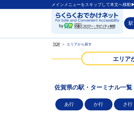
メインメニューをスキップして本文へ移動▶
駅
TOP
＞
エリアから探す
エリア
佐賀県の駅・ターミナル一覧
あ行
か行
さ行