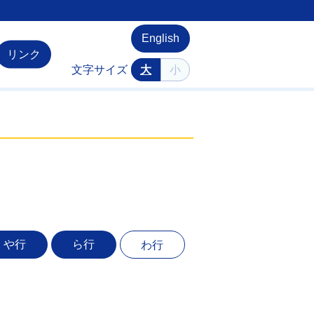
English
リンク
文字サイズ
大
小
や行
ら行
わ行