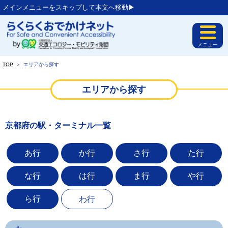
メインメニューをスキップして本文へ移動▶︎
メニュー
TOP
＞
エリアから探す
エリアから探す
京都府の駅・ターミナル一覧
あ行
か行
さ行
た行
な行
は行
ま行
や行
ら行
わ行