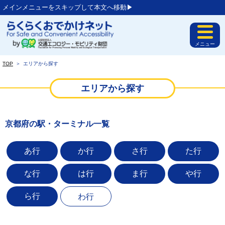
メインメニューをスキップして本文へ移動▶︎
メニュー
TOP
＞
エリアから探す
エリアから探す
京都府の駅・ターミナル一覧
あ行
か行
さ行
た行
な行
は行
ま行
や行
ら行
わ行