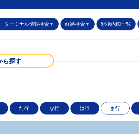
︎
・ターミナル情報検索
▼
経路検索
▼
駅構内図一覧
から探す
た行
な行
は行
ま行