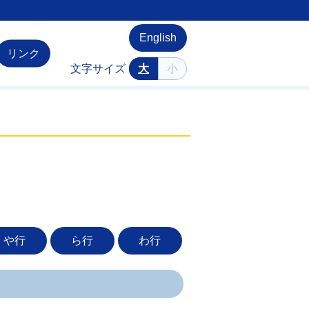
English
リンク
文字サイズ
大
小
や行
ら行
わ行