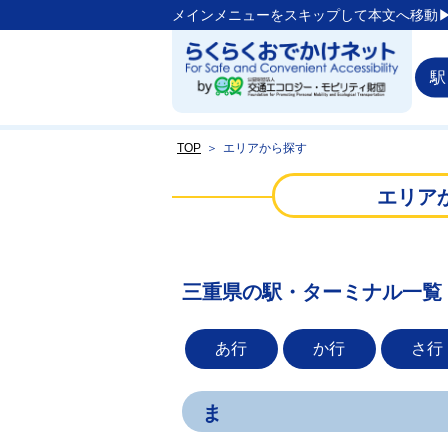
メインメニューをスキップして本文へ移動▶
駅
TOP
＞
エリアから探す
エリア
三重県の駅・ターミナル一覧
あ行
か行
さ行
ま