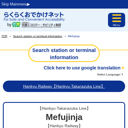
Skip Mainmenu▶︎
Menu
TOP
＞
Search station or terminal information
＞
Mefujinja
Search station or terminal
information
Click here to use google translation
▼
Select Language
▼
Hankyu Railway【Hankyu-Takarazuka Line】
【Hankyu-Takarazuka Line】
Mefujinja
【Hankyu Railway】