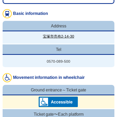
Basic information
Address
宝塚市売布2-14-30
Tel
0570-089-500
Movement information in wheelchair
Ground entrance～Ticket gate
Ticket gate〜Each platform