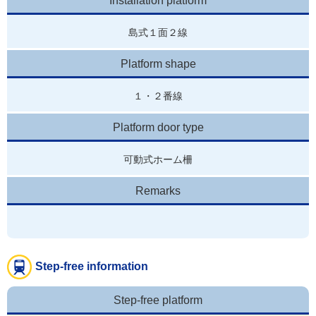
Installation platform
島式１面２線
Platform shape
１・２番線
Platform door type
可動式ホーム柵
Remarks
Step-free information
Step-free platform