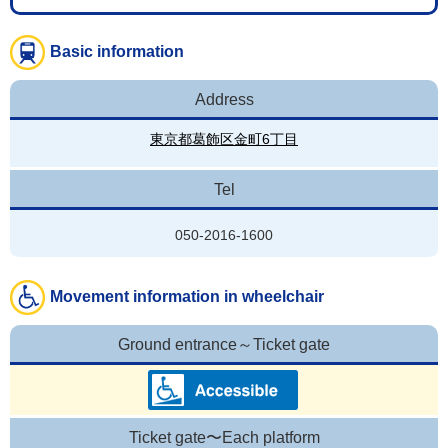
Basic information
Address
東京都葛飾区金町6丁目
Tel
050-2016-1600
Movement information in wheelchair
Ground entrance～Ticket gate
Ticket gate〜Each platform