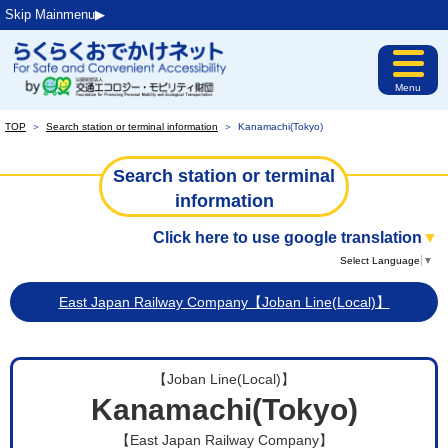
Skip Mainmenu▶︎
Menu
TOP
＞
Search station or terminal information
＞
Kanamachi(Tokyo)
Search station or terminal
information
Click here to use google translation
▼
Select Language
▼
East Japan Railway Company【Joban Line(Local)】
【Joban Line(Local)】
Kanamachi(Tokyo)
【East Japan Railway Company】