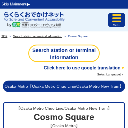
Skip Mainmenu▶︎
Menu
TOP
＞
Search station or terminal information
＞
Cosmo Square
Search station or terminal
information
Click here to use google translation
▼
Select Language
▼
Osaka Metro【Osaka Metro Chuo Line/Osaka Metro New Tram】
【Osaka Metro Chuo Line/Osaka Metro New Tram】
Cosmo Square
【Osaka Metro】