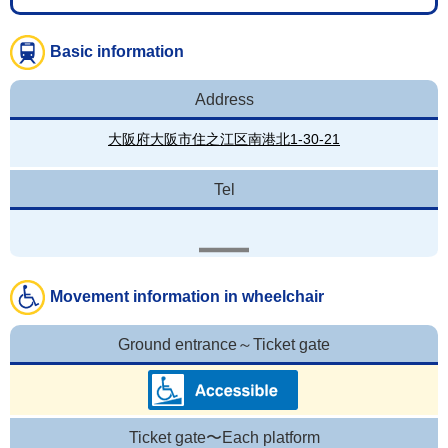
Basic information
Address
大阪府大阪市住之江区南港北1-30-21
Tel
Movement information in wheelchair
Ground entrance～Ticket gate
Ticket gate〜Each platform