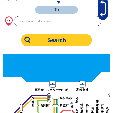
To
八栗
高松港［フェリーのりば］
高松東港
高
高松築港
松
松
島
琴
香
今
二
沖
春
電
古
西
昭和町
片原町
橋
丁
松
日
潟
屋
高
八
目
島
川
元
島
松
栗