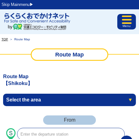
Skip Mainmenu▶︎
Menu
TOP
＞
Route Map
Route Map
Route Map
【Shikoku】
Select the area
▼
From