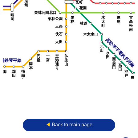
鬼
瓦町
無
花園
栗林公園北口
端
栗
木
屋
古
岡
栗林公園
林
太
島
高
林道
町
松
三条
南
伏石
木太東口
高松琴平電鉄長尾線
太田
元
山
水
円
一
空
仏
田
西
平電鉄琴平線
座
宮
港
生
前
岡
通
山
高
田
本
り
田
畑
挿
池
陶
田
頭
戸
農
丘
学
部
前
高松空港
◀︎
Back to main page