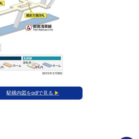
駅構内図をpdfで見る
▶