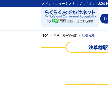
メインメニューをスキップして本文へ移動▶
駅
TOP
＞
駅構内図一覧検索
＞
駅構内図
浅草橋駅