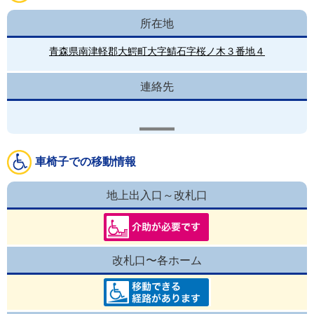
所在地
青森県南津軽郡大鰐町大字鯖石字桜ノ木３番地４
連絡先
車椅子での移動情報
地上出入口～改札口
改札口〜各ホーム